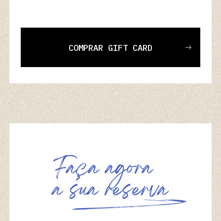
COMPRAR GIFT CARD
F
a
ç
a
a
g
o
r
a
a
s
u
a
r
e
s
e
r
v
a