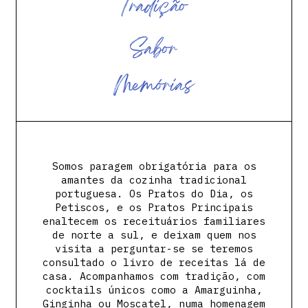
T
r
a
d
i
ç
ã
o
S
a
b
o
r
M
e
m
ó
r
i
a
s
Somos paragem obrigatória para os
amantes da cozinha tradicional
portuguesa. Os Pratos do Dia, os
Petiscos, e os Pratos Principais
enaltecem os receituários familiares
de norte a sul, e deixam quem nos
visita a perguntar-se se teremos
consultado o livro de receitas lá de
casa. Acompanhamos com tradição, com
cocktails únicos como a Amarguinha,
Ginginha ou Moscatel, numa homenagem