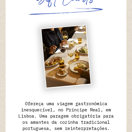
G
i
f
t
C
a
r
d
s
Ofereça uma viagem gastronómica
inesquecível, no Príncipe Real, em
Lisboa. Uma paragem obrigatória para
os amantes da cozinha tradicional
portuguesa, sem reinterpretações.