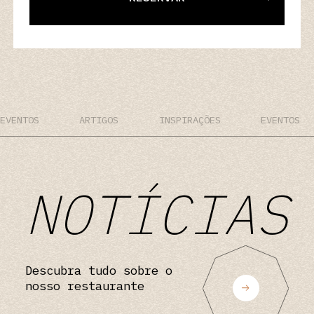
EVENTOS
ARTIGOS
INSPIRAÇÕES
EVENTOS
NOTÍCIAS
D
e
s
c
u
b
r
a
t
u
d
o
s
o
b
r
e
o
n
o
s
s
o
r
e
s
t
a
u
r
a
n
t
e