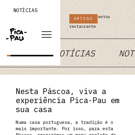
NOTÍCIAS
Artigos e eventos
ARTIGO
do nosso
LOJA ONLINE
restaurante
RESERVAR
TÍCIAS
NOTÍCIAS
NOT
Nesta Páscoa, viva a
experiência Pica-Pau em
sua casa
Numa casa portuguesa, a tradição é o
mais importante. Por isso, para esta
Páscoa, preparámos um menu repleto de