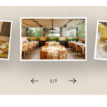
1
/
7