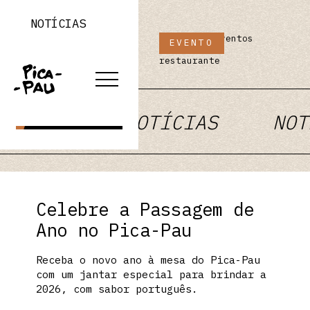
NOTÍCIAS
Artigos e eventos
EVENTO
do nosso
LOJA ONLINE
restaurante
RESERVAR
TÍCIAS
NOTÍCIAS
NOT
Celebre a Passagem de
Ano no Pica-Pau
Receba o novo ano à mesa do Pica-Pau
com um jantar especial para brindar a
2026, com sabor português.