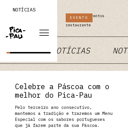
NOTÍCIAS
Artigos e eventos
EVENTO
do nosso
LOJA ONLINE
restaurante
RESERVAR
TÍCIAS
NOTÍCIAS
NOT
Celebre a Páscoa com o
melhor do Pica-Pau
Pelo terceiro ano consecutivo,
mantemos a tradição e trazemos um Menu
Especial com os sabores portugueses
que já fazem parte da sua Páscoa.